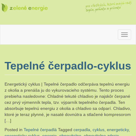
pre
Zelené
všetkých,
ktorí
majú radi
teplo,
energie
pohodu
a prírodu
Tepelné čerpadlo-cyklus
Energetický cyklus | Tepelné čerpadlo odčerpáva tepelnú energiu
z okolia a prenáša ju do vykurovacieho systému. Tento proces
prebieha nasledovne: Chladné tekuté chladivo je najskôr čerpané
cez prvý výmenník tepla, tzv. výparník tepelného čerpadla. Ten
absorbuje tepelnú energiu z okolia a chladivo sa odparí. Chladivo,
ktoré je teraz plynné, je nasaté dovnútra a stlačené kompresorom
[…]
Posted in
Tepelné čerpadlá
Tagged
cerpadla
,
cyklus
,
energeticky
,
energeticky cyklus
,
energie
,
obnovitelne
,
obnovitelne zdroje