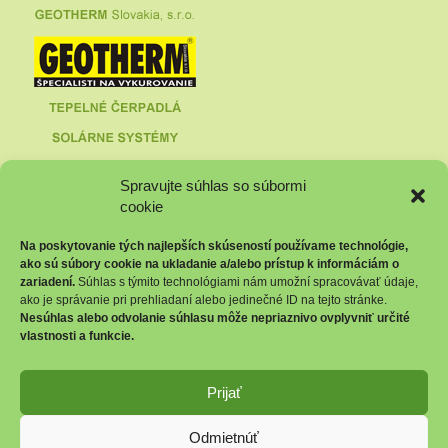
Spravujte súhlas so súbormi
cookie
Na poskytovanie tých najlepších skúseností používame technológie,
ako sú súbory cookie na ukladanie a/alebo prístup k informáciám o
zariadení.
Súhlas s týmito technológiami nám umožní spracovávať údaje,
ako je správanie pri prehliadaní alebo jedinečné ID na tejto stránke.
Nesúhlas alebo odvolanie súhlasu môže nepriaznivo ovplyvniť určité
vlastnosti a funkcie.
GEOTHERM Slovakia s.r.o.,
Ružindolská 16, 917 01 Trnava,
Prijať
Slovenská republika,
www.geotherm.sk
Odmietnúť
Nemrznúca zmes -
kvapalina do vykurovania, do chladenia, do