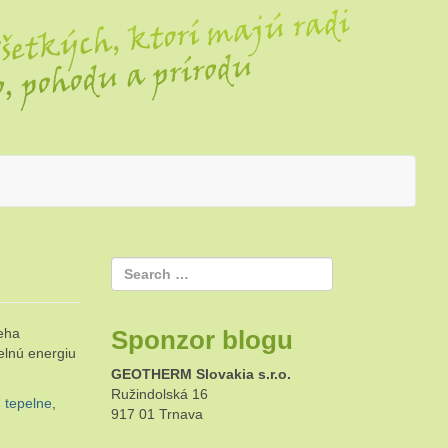
ieha
Sponzor blogu
elnú energiu
GEOTHERM Slovakia s.r.o.
Ružindolská 16
,
tepelne
,
917 01 Trnava