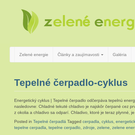
pre
Zelené
všetkých,
ktorí
majú radi
teplo,
energie
pohodu
a prírodu
Zelené energie
Články a zaujímavosti
Galéria
Tepelné čerpadlo-cyklus
Energetický cyklus | Tepelné čerpadlo odčerpáva tepelnú energ
nasledovne: Chladné tekuté chladivo je najskôr čerpané cez pr
z okolia a chladivo sa odparí. Chladivo, ktoré je teraz plynné,
Posted in
Tepelné čerpadlá
Tagged
cerpadla
,
cyklus
,
energetic
tepelne cerpadla
,
tepelne cerpadlo
,
zdroje
,
zelene
,
zelene ener