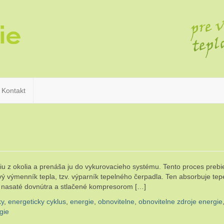
Kontakt
iu z okolia a prenáša ju do vykurovacieho systému. Tento proces preb
vý výmenník tepla, tzv. výparník tepelného čerpadla. Ten absorbuje tep
 je nasaté dovnútra a stlačené kompresorom […]
ky
,
energeticky cyklus
,
energie
,
obnovitelne
,
obnovitelne zdroje energie
gie