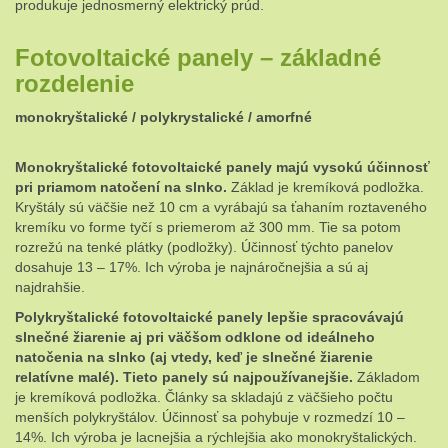
produkuje jednosmerný elektrický prúd.
Fotovoltaické panely – základné
rozdelenie
monokryštalické / polykrystalické / amorfné
Monokryštalické fotovoltaické panely majú vysokú účinnosť
pri priamom natočení na slnko.
Základ je kremíková podložka.
Kryštály sú väčšie než 10 cm a vyrábajú sa ťahaním roztaveného
kremíku vo forme tyčí s priemerom až 300 mm. Tie sa potom
rozrežú na tenké plátky (podložky). Účinnosť týchto panelov
dosahuje 13 – 17%. Ich výroba je najnáročnejšia a sú aj
najdrahšie.
Polykryštalické fotovoltaické panely lepšie spracovávajú
slnečné žiarenie aj pri väčšom odklone od ideálneho
natočenia na slnko (aj vtedy, keď je slnečné žiarenie
relatívne malé). Tieto panely sú najpoužívanejšie.
Základom
je kremíková podložka. Články sa skladajú z väčšieho počtu
menších polykryštálov. Účinnosť sa pohybuje v rozmedzí 10 –
14%. Ich výroba je lacnejšia a rýchlejšia ako monokryštalických.