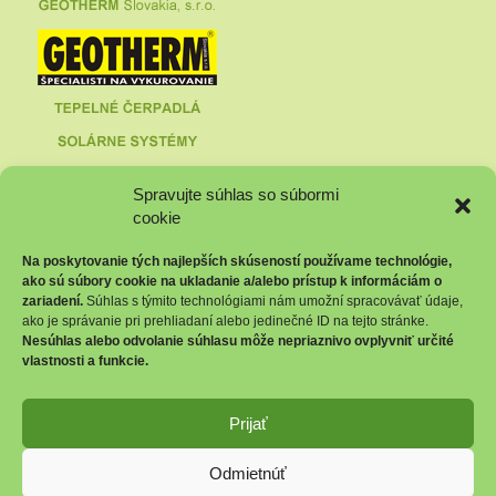
Spravujte súhlas so súbormi
cookie
Na poskytovanie tých najlepších skúseností používame technológie,
ako sú súbory cookie na ukladanie a/alebo prístup k informáciám o
zariadení.
Súhlas s týmito technológiami nám umožní spracovávať údaje,
ako je správanie pri prehliadaní alebo jedinečné ID na tejto stránke.
Nesúhlas alebo odvolanie súhlasu môže nepriaznivo ovplyvniť určité
vlastnosti a funkcie.
GEOTHERM Slovakia s.r.o.,
Ružindolská 16, 917 01 Trnava,
Prijať
Slovenská republika,
www.geotherm.sk
Odmietnúť
Nemrznúca zmes -
kvapalina do vykurovania, do chladenia, do