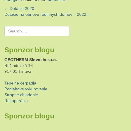
Post
←
Dotácie 2020
Dotácie na obnovu rodinných domov – 2022
→
navigation
Sponzor blogu
GEOTHERM Slovakia s.r.o.
Ružindolská 16
917 01 Trnava
Tepelné čerpadlá
Podlahové vykurovanie
Stropné chladenie
Rekuperácia
Sponzor blogu