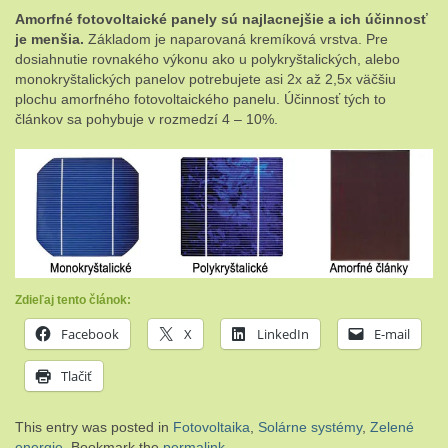
Amorfné fotovoltaické panely sú najlacnejšie a ich účinnosť
je menšia.
Základom je naparovaná kremíková vrstva. Pre
dosiahnutie rovnakého výkonu ako u polykryštalických, alebo
monokryštalických panelov potrebujete asi 2x až 2,5x väčšiu
plochu amorfného fotovoltaického panelu. Účinnosť tých to
článkov sa pohybuje v rozmedzí 4 – 10%.
Zdieľaj tento článok:
Facebook
X
LinkedIn
E-mail
Tlačiť
This entry was posted in
Fotovoltaika
,
Solárne systémy
,
Zelené
energie
. Bookmark the
permalink
.