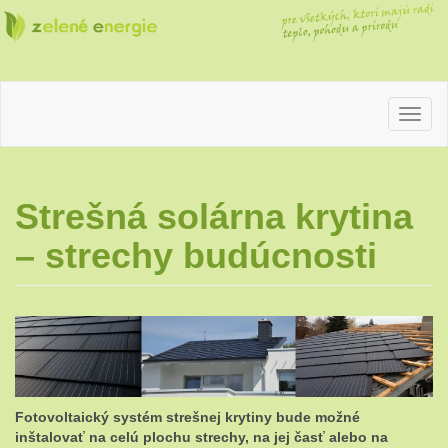
pre
Zelené
všetkých,
ktorí
majú radi
teplo,
energie
pohodu
a prírodu
Strešná solárna krytina
– strechy budúcnosti
Fotovoltaický systém strešnej krytiny bude možné
inštalovať na celú plochu strechy, na jej časť alebo na