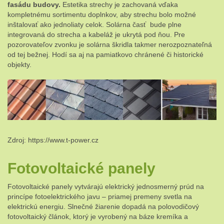
fasádu budovy.
Estetika strechy je zachovaná vďaka
kompletnému sortimentu doplnkov, aby strechu bolo možné
inštalovať ako jednoliaty celok. Solárna časť bude plne
integrovaná do strecha a kabeláž je ukrytá pod ňou. Pre
pozorovateľov zvonku je solárna škridla takmer nerozpoznateľná
od tej bežnej. Hodí sa aj na pamiatkovo chránené či historické
objekty.
Zdroj: https://www.t-power.cz
Fotovoltaické panely
Fotovoltaické panely vytvárajú elektrický jednosmerný prúd na
princípe fotoelektrického javu – priamej premeny svetla na
elektrickú energiu. Slnečné žiarenie dopadá na polovodičový
fotovoltaický článok, ktorý je vyrobený na báze kremíka a