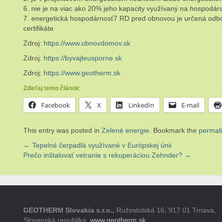
6. nie je na viac ako 20% jeho kapacity využívaný na hospodár
7. energetická hospodárnosť7 RD pred obnovou je určená odb
certifikáte
Zdroj:
https://www.obnovdomov.sk
Zdroj:
https://byvajteusporne.sk
Zdroj:
https://www.geotherm.sk
Zdieľaj tento článok:
Facebook
X
LinkedIn
E-mail
This entry was posted in
Zelené energie
. Bookmark the
permal
Post
←
Tepelné čerpadlá využívané v Európskej únii
Prečo inštalovať vetranie s rekuperáciou Zehnder?
→
navigation
GEOTHERM Slovakia s.r.o.,
Ružindolská 16, 917 01 Trnava,
Slovenská republika,
www.geotherm.sk