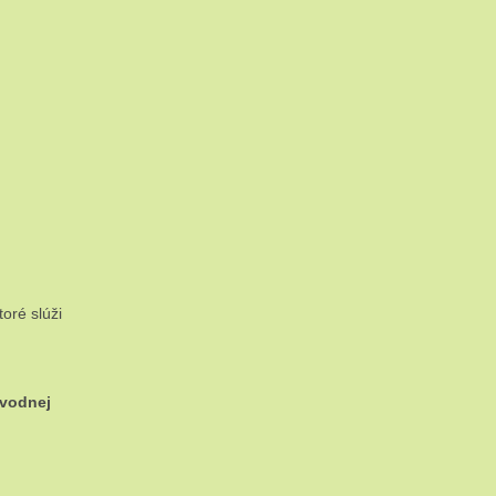
oré slúži
evodnej