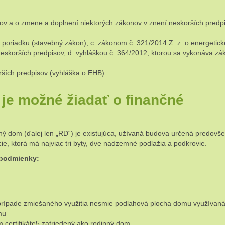
dov a o zmene a doplnení niektorých zákonov v znení neskorších predp
oriadku (stavebný zákon), c. zákonom č. 321/2014 Z. z. o energetick
neskorších predpisov, d. vyhláškou č. 364/2012, ktorou sa vykonáva zá
ších predpisov (vyhláška o EHB).
 je možné žiadať o finančné
ý dom (ďalej len „RD“) je existujúca, užívaná budova určená predovš
, ktorá má najviac tri byty, dve nadzemné podlažia a podkrovie.
 podmienky:
v prípade zmiešaného využitia nesmie podlahová plocha domu využívaná
mu
 certifikáte5 zatriedený ako rodinný dom