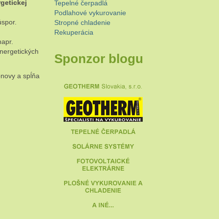
getickej
Tepelné čerpadlá
Podlahové vykurovanie
úspor.
Stropné chladenie
Rekuperácia
napr.
nergetických
Sponzor blogu
bnovy a spĺňa