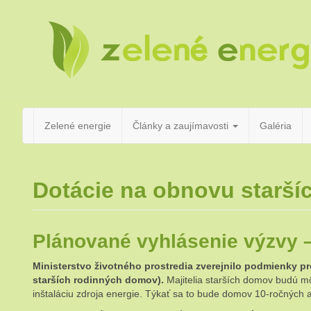
pre
Zelené
všetkých,
ktorí
majú radi
teplo,
energie
pohodu
a prírodu
Zelené energie
Články a zaujímavosti
Galéria
Dotácie na obnovu starší
Plánované vyhlásenie výzvy – 
Ministerstvo životného prostredia zverejnilo podmienky p
starších rodinných domov).
Majitelia starších domov budú mô
inštaláciu zdroja energie. Týkať sa to bude domov 10-ročných