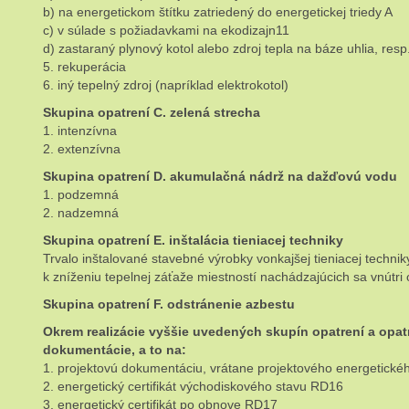
b) na energetickom štítku zatriedený do energetickej triedy A
c) v súlade s požiadavkami na ekodizajn11
d) zastaraný plynový kotol alebo zdroj tepla na báze uhlia, 
5. rekuperácia
6. iný tepelný zdroj (napríklad elektrokotol)
Skupina opatrení C. zelená strecha
1. intenzívna
2. extenzívna
Skupina opatrení D. akumulačná nádrž na dažďovú vodu
1. podzemná
2. nadzemná
Skupina opatrení E. inštalácia tieniacej techniky
Trvalo inštalované stavebné výrobky vonkajšej tieniacej techni
k zníženiu tepelnej záťaže miestností nachádzajúcich sa vnútri
Skupina opatrení F. odstránenie azbestu
Okrem realizácie vyššie uvedených skupín opatrení a opat
dokumentácie, a to na:
1. projektovú dokumentáciu, vrátane projektového energetick
2. energetický certifikát východiskového stavu RD16
3. energetický certifikát po obnove RD17