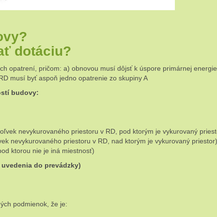
ovy?
ať dotáciu?
 opatrení, pričom: a) obnovou musí dôjsť k úspore primárnej energi
RD musí byť aspoň jedno opatrenie zo skupiny A
ostí budovy:
oľvek nevykurovaného priestoru v RD, pod ktorým je vykurovaný priest
vek nevykurovaného priestoru v RD, nad ktorým je vykurovaný priestor
od ktorou nie je iná miestnosť)
ho uvedenia do prevádzky)
ných podmienok, že je: