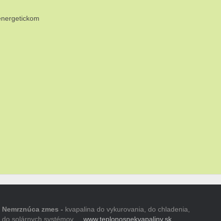
energetickom
Nemrznúca zmes -
kvapalina do vykurovania, do chladenia,
do solárnych systémov ...
www.teplonosnekvapaliny.sk