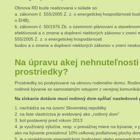
Obnova RD bude realizovaná v súlade so:
a. zákonom č. 555/2005 Z. z. o energetickej hospodárnosti bu
o EHB),
b. zákonom č. 50/1976 Zb. o územnom plánovaní a stavebnom p
efektívnosti a o zmene a doplnení niektorých zákonov v znení 
555/2005 Z. z. o energetickej hospodárnosti
budov a o zmene a doplnení niektorých zákonov v znení neskor
Na úpravu akej nehnuteľnosti
prostriedky?
Prostriedky sú poskytované na obnovu rodinného domu. Rodinn
rodinné bývanie so samostatným vstupom z verejnej komunikácie
Na získanie dotácie musí rodinný dom spĺňať nasledovné
1. nachádza sa na území Slovenskej republiky
2. na liste vlastníctva je evidovaný ako „rodinný dom“
3. bol postavený pred rokom 2013
4. je využívaný výlučne, resp. v prevažnej miere na bývanie; 
ako na bývanie presiahnuť 10% celkovej podlahovej plochy do
5. je v projektovom energetickom hodnotení alebo energetickom