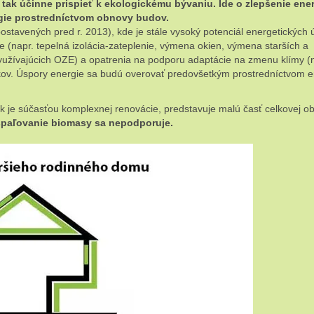
tak účinne prispieť k ekologickému bývaniu. Ide o zlepšenie ener
gie prostredníctvom obnovy budov.
stavených pred r. 2013), kde je stále vysoký potenciál energetických 
 (napr. tepelná izolácia-zateplenie, výmena okien, výmena starších a
využívajúcich OZE) a opatrenia na podporu adaptácie na zmenu klímy (
kov. Úspory energie sa budú overovať predovšetkým prostredníctvom e
k je súčasťou komplexnej renovácie, predstavuje malú časť celkovej o
spaľovanie biomasy sa nepodporuje.