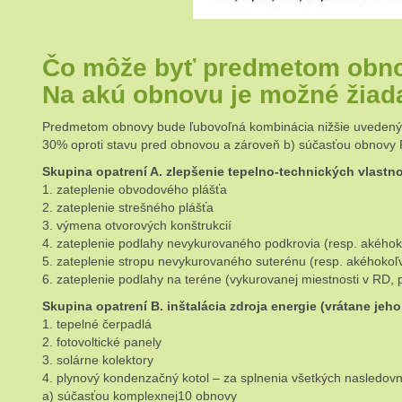
Čo môže byť predmetom obn
Na akú obnovu je možné žiad
Predmetom obnovy bude ľubovoľná kombinácia nižšie uvedených
30% oproti stavu pred obnovou a zároveň b) súčasťou obnovy 
Skupina opatrení A. zlepšenie tepelno-technických vlastn
1. zateplenie obvodového plášťa
2. zateplenie strešného plášťa
3. výmena otvorových konštrukcií
4. zateplenie podlahy nevykurovaného podkrovia (resp. akéhok
5. zateplenie stropu nevykurovaného suterénu (resp. akéhokoľ
6. zateplenie podlahy na teréne (vykurovanej miestnosti v RD, p
Skupina opatrení B. inštalácia zdroja energie (vrátane je
1. tepelné čerpadlá
2. fotovoltické panely
3. solárne kolektory
4. plynový kondenzačný kotol – za splnenia všetkých nasledov
a) súčasťou komplexnej10 obnovy