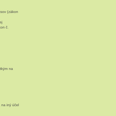
isov (zákon
ej
kon č.
etkým na
 na iný účel