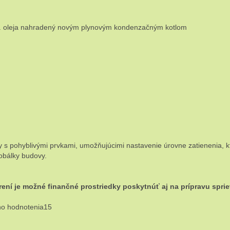
resp. oleja nahradený novým plynovým kondenzačným kotlom
ky s pohyblivými prvkami, umožňujúcimi nastavenie úrovne zatienenia, kt
 obálky budovy.
rení je možné finančné prostriedky poskytnúť aj na prípravu spri
ého hodnotenia15