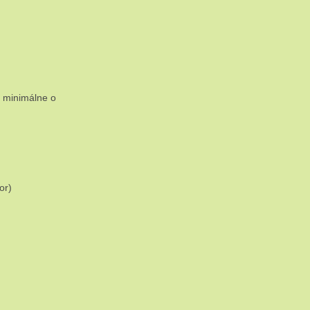
e minimálne o
or)
)