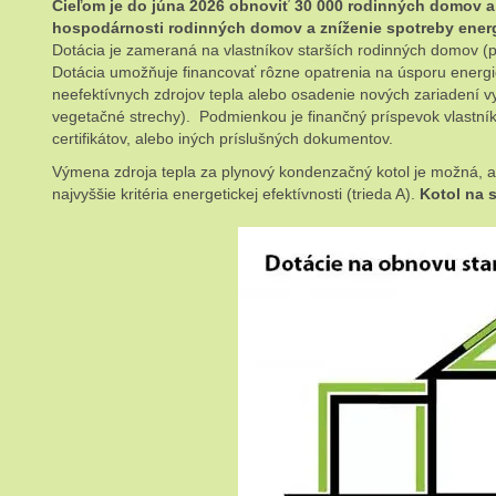
Cieľom je do júna 2026 obnoviť 30 000 rodinných domov a 
hospodárnosti rodinných domov a zníženie spotreby ener
Dotácia je zameraná na vlastníkov starších rodinných domov (po
Dotácia umožňuje financovať rôzne opatrenia na úsporu energie
neefektívnych zdrojov tepla alebo osadenie nových zariadení 
vegetačné strechy). Podmienkou je finančný príspevok vlastní
certifikátov, alebo iných príslušných dokumentov.
Výmena zdroja tepla za plynový kondenzačný kotol je možná, a
najvyššie kritéria energetickej efektívnosti (trieda A).
Kotol na 