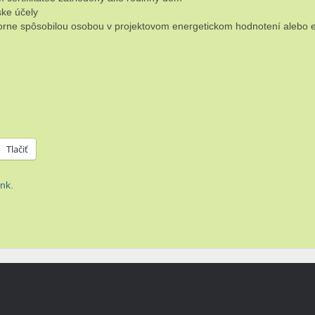
ske účely
orne spôsobilou osobou v projektovom energetickom hodnotení alebo 
Tlačiť
ink
.