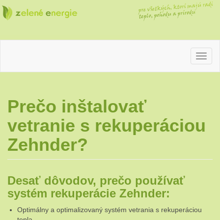
pre
Zelené
všetkých,
ktorí
majú radi
teplo,
energie
pohodu
a prírodu
Prečo inštalovať
vetranie s rekuperáciou
Zehnder?
Desať dôvodov, prečo používať
systém rekuperácie Zehnder:
Optimálny a optimalizovaný systém vetrania s rekuperáciou
tepla