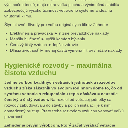
výnimočne tesné, majú extra veľkú plochu a výnimočnú stabilitu.
Zabezpečujú vysokú účinnosť vetracieho systému a ideálnu
vnútornú klímu.
Štyri hlavné dôvody pre voľbu originálnych filtrov Zehnder:
Efektívnejšia prevádzka ► nižšie prevádzkové náklady
Menšia hlučnosť ► vyšší komfort bývania
Čerstvý čistý vzduch ► lepšie zdravie
Dlhšia životnosť ► menej častá výmena filtrov / nižšie náklady
Hygienické rozvody – maximálna
čistota vzduchu
Jedine voľbou kvalitných vetracích jednotiek a rozvodov
vzduchu získa zákazník vo svojom rodinnom dome to, čo od
systému vetrania s rekuperáciou tepla očakáva = neustále
čerstvý a čistý vzduch.
Na rozdiel od vetracej jednotky sa
rozvody zabudovávajú do stavby a po ich inštalácii je k nim
obmedzený prístup. Preto treba rozvodom vzduchu venovať veľkú
pozornosť.
Zehnder je prvým výrobcom, ktorý začal vyrábať vetracie