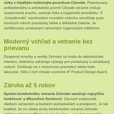
rúrky s hladkým vnútorným povrchom Clinside.
Patentovaný
antibakteriálny a antistatický povrch Clinside výrazne znižuje
usadzovanie prachu, zaisťuje čistú a hygienickú prevádzku. S
„hviezdicovito“ navrhnutými rozvodmi vzduchu umožňuje aj po
mnohých rokoch prevádzky ľahké a dôkladné čistenie. Je
certifikovaný uznávaným nemeckým hygienickým inštitútom.
Moderný vzhľad a vetranie bez
prievanu
Dizajnové mriežky a ventily Zehnder sa hodia do akéhokoľvek
interiéru, diskrétne zakrývajú výstupy pre privádzaný a odvádzaný
vzduch. Dodávajú sa v nerezovom prevedení alebo bielo
lakované. Veľa z nich získalo ocenenie IF Product Design Award.
Záruka až 5 rokov
Systém komfortného vetrania Zehnder zaručuje najvyššiu
funkčnosť a dlhoročnú životnosť.
Zároveň zodpovedá
všetkým súčasným aj budúcim požiadavkám a predpisom. Je tak
kvalitné, že na všetky prvky komfortného vetrania Zehnder
môžete získať predĺženú záruku 5 rokov – a to bez cenového