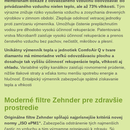
membránam dokáže z odvádzaného vzduchu odovzdávať do
privádzaného vzduchu nielen teplo, ale až 73% vlhkosti.
Tým
výrazne znižuje riziko vysušenia vzduchu a zosychania drevených
výrobkov v zimnom období. Zlepšuje odolnosť vetracej jednotky
proti zamŕzaniu výmenníka. Umožňuje čistenie prepláchnutím
vodou pre dlhodobo vysokú účinnosť rekuperácie. Patentovaná
vrstva Microban® zaisťuje vysokú účinnosť rekuperácie a prenos
čerstvého vzduchu bez pachov, nečistôt, mikróbov a plesní.
Unikátny výmenník tepla u jednotiek ComfoAir Q v tvare
diamantu má mimoriadne veľkú odovzdávaciu plochu a
dosahuje tak vyššiu účinnosť rekuperácie tepla, vlhkosti aj
chladu.
Variabilné výšky kanálikov zaisťujú rovnomerné prúdenie,
nižšie tlakové straty a vďaka tomu menšiu spotrebu energie a
hlučnosť. Entalpický výmenník zabezpečuje spätné získavanie
tepla a vlhkosti
Moderné filtre Zehnder pre zdravšie
prostredie
Originálne filtre Zehnder spĺňajú najprísnejšie kritériá novej
normy „ISO ePM1“.
Zabezpečia odstránenie tých najmenších
častíc zo vzduchu a tým významne prispievajú k zdraviu. Sú