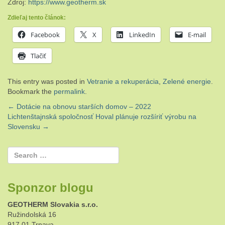
Zdroj:
https://www.geotherm.sk
Zdieľaj tento článok:
Facebook
X
LinkedIn
E-mail
Tlačiť
This entry was posted in
Vetranie a rekuperácia
,
Zelené energie
.
Bookmark the
permalink
.
Post
←
Dotácie na obnovu starších domov – 2022
Lichtenštajnská spoločnosť Hoval plánuje rozšíriť výrobu na
navigation
Slovensku
→
Sponzor blogu
GEOTHERM Slovakia s.r.o.
Ružindolská 16
917 01 Trnava