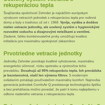
rekuperáciou tepla
Švajčiarska spoločnosť Zehnder je najväčším európskym
výrobcom vetracích jednotiek s rekuperáciou tepla pre rodinné
domy a byty s tradíciou už od r. 1968.
Vyvíja, vyrába a dodáva
nielen vetracie jednotky, ale ucelený systém s hygienickými
rozvodmi vzduchu a dizajnovými mriežkami a ventilmi.
Zladené, ľahko kombinovateľné prvky umožňujú kvalitnú
inštaláciu pre maximálnu spokojnosť zákazníkov.
Prvotriedne vetracie jednotky
Jednotky Zehnder ponúkajú kvalitné vyhotovenie, maximálnu
energetickú účinnosť, nízku spotrebu a výnimočne tichú
prevádzku.
Dosahujú až 95% rekuperáciu tepla. Ich prevádzka
je bezstarostná, stačí len výmena filtrov.
S moderným
ovládaním prinášajú používateľom maximálny komfort. Najnovšia
generácia jednotiek ComfoAir Q predstavuje technologickú špičku
a bez preháňania možno povedať, že patrí k tomu najlepšiemu v
odbore riadeného vetrania s rekuperáciou tepla.